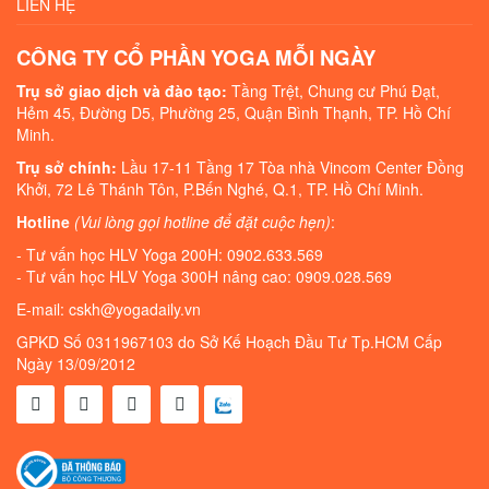
LIÊN HỆ
CÔNG TY CỔ PHẦN YOGA MỖI NGÀY
Trụ sở giao dịch và đào tạo:
Tầng Trệt, Chung cư Phú Đạt,
Hẻm 45, Đường D5, Phường 25, Quận Bình Thạnh, TP. Hồ Chí
Minh.
Trụ sở chính:
Lầu 17-11 Tầng 17 Tòa nhà Vincom Center Đồng
Khởi, 72 Lê Thánh Tôn, P.Bến Nghé, Q.1, TP. Hồ Chí Minh.
Hotline
(Vui lòng gọi hotline để đặt cuộc hẹn)
:
- Tư vấn học HLV Yoga 200H: 0902.633.569
- Tư vấn học HLV Yoga 300H nâng cao: 0909.028.569
E-mail: cskh@yogadaily.vn
GPKD Số 0311967103 do Sở Kế Hoạch Đầu Tư Tp.HCM Cấp
Ngày 13/09/2012