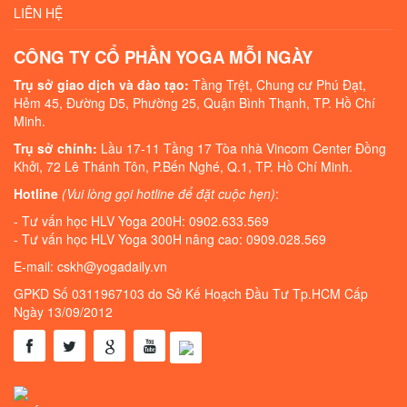
LIÊN HỆ
CÔNG TY CỔ PHẦN YOGA MỖI NGÀY
Trụ sở giao dịch và đào tạo:
Tầng Trệt, Chung cư Phú Đạt,
Hẻm 45, Đường D5, Phường 25, Quận Bình Thạnh, TP. Hồ Chí
Minh.
Trụ sở chính:
Lầu 17-11 Tầng 17 Tòa nhà Vincom Center Đồng
Khởi, 72 Lê Thánh Tôn, P.Bến Nghé, Q.1, TP. Hồ Chí Minh.
Hotline
(Vui lòng gọi hotline để đặt cuộc hẹn)
:
- Tư vấn học HLV Yoga 200H: 0902.633.569
- Tư vấn học HLV Yoga 300H nâng cao: 0909.028.569
E-mail: cskh@yogadaily.vn
GPKD Số 0311967103 do Sở Kế Hoạch Đầu Tư Tp.HCM Cấp
Ngày 13/09/2012