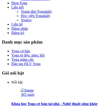
Blog Yoga
Liên kết
Trung tâm Yogadaily
Học viện Yogadaily
Yogico
Liên hệ
Đăng nhập
Đăng ký
Danh mục sản phẩm
Yoga cơ bản
Yoga trị liệu, phục hồi
Yoga giảm cân
Đào tạo HLV Yoga
Gói nổi bật
Nổi bật
365 ngày
Khóa học Yoga cơ bản tại nhà - Nghệ thuật sống khỏe