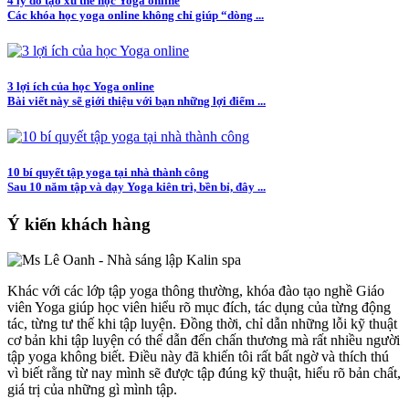
4 lý do tạo xu thế học Yoga online
Các khóa học yoga online không chỉ giúp “dòng ...
3 lợi ích của học Yoga online
Bài viết này sẽ giới thiệu với bạn những lợi điểm ...
10 bí quyết tập yoga tại nhà thành công
Sau 10 năm tập và dạy Yoga kiên trì, bền bỉ, đây ...
Ý kiến khách hàng
Khác với các lớp tập yoga thông thường, khóa đào tạo nghề Giáo
viên Yoga giúp học viên hiểu rõ mục đích, tác dụng của từng động
tác, từng tư thế khi tập luyện. Đồng thời, chỉ dẫn những lỗi kỹ thuật
cơ bản khi tập luyện có thể dẫn đến chấn thương mà rất nhiều người
tập yoga không biết. Điều này đã khiến tôi rất bất ngờ và thích thú
vì biết rằng từ nay mình sẽ được tập đúng kỹ thuật, hiểu rõ bản chất,
giá trị của những gì mình tập.