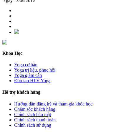
Ngày 13/09/2012
Khóa Học
Yoga cơ bản
Yoga trị liệu, phục hồi
Yoga giảm cân
Đào tạo HLV Yoga
Hỗ trợ khách hàng
Hướng dẫn đăng ký và tham gia khóa học
Chăm sóc khách hàng
Chính sách bảo mật
Chính sách thanh toán
Chính sách sử dụng