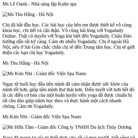
Ms Lê Oanh - Nhà sáng lập Kalin spa
Chị đã bắt đầu học. Các bài học của bên em được thiết kế vô cùng
khoa học, chi tiết và cẩn thận. Vô cùng hài lòng với Yogadaily
Online. Thật có duyên với Yoga khi biết đến Yogadaily. Châu Đảo
hướng dẫn rất kỹ càng. Cám ơn nhiều Yogadaily. Chị ở ngoài Hà
Nội, nếu ở Sài Gòn chắc chắn chị sẽ đến Trung tâm học. Chị sẽ giới
thiệu các bạn chị học Yogadaily.
Ms Thu Hằng - Hà Nội
Ngay từ buổi học đầu tiên mình đã cảm nhận được sức khỏe của
mình tốt hơn, giúp tâm mình thư thái hơn. Điều tuyệt vời hơn hết đó
là các điều cơ bản của một huấn luyện viên yoga đã được chuẩn bị
rất chu đáo giúp mình học theo và thực hành một cách nhanh
chóng. Cảm ơn Yogadaily.
Ms Kim Nhi - Giám đốc Viện Spa Nano
Yoga đã mang lại gía trị thiết thực cho tất cả mọi người, biết sống và