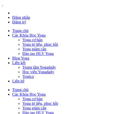
Đăng nhập
Đăng ký
Trang chủ
Các Khóa Học Yoga
Yoga cơ bản
Yoga trị liệu, phục hồi
Yoga giảm cân
Đào tạo HLV Yoga
Blog Yoga
Liên kết
Trung tâm Yogadaily
Học viện Yogadaily
Yogico
Liên hệ
Trang chủ
Các Khóa Học Yoga
Yoga cơ bản
Yoga trị liệu, phục hồi
Yoga giảm cân
Đào tạo HLV Yoga