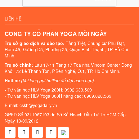
LIÊN HỆ
CÔNG TY CỔ PHẦN YOGA MỖI NGÀY
Trụ sở giao dịch và đào tạo:
Tầng Trệt, Chung cư Phú Đạt,
Hẻm 45, Đường D5, Phường 25, Quận Bình Thạnh, TP. Hồ Chí
Minh.
Trụ sở chính:
Lầu 17-11 Tầng 17 Tòa nhà Vincom Center Đồng
Khởi, 72 Lê Thánh Tôn, P.Bến Nghé, Q.1, TP. Hồ Chí Minh.
Hotline
(Vui lòng gọi hotline để đặt cuộc hẹn)
:
- Tư vấn học HLV Yoga 200H: 0902.633.569
- Tư vấn học HLV Yoga 300H nâng cao: 0909.028.569
E-mail: cskh@yogadaily.vn
GPKD Số 0311967103 do Sở Kế Hoạch Đầu Tư Tp.HCM Cấp
Ngày 13/09/2012