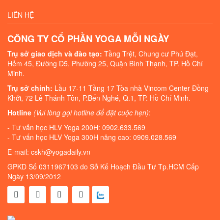
LIÊN HỆ
CÔNG TY CỔ PHẦN YOGA MỖI NGÀY
Trụ sở giao dịch và đào tạo:
Tầng Trệt, Chung cư Phú Đạt,
Hẻm 45, Đường D5, Phường 25, Quận Bình Thạnh, TP. Hồ Chí
Minh.
Trụ sở chính:
Lầu 17-11 Tầng 17 Tòa nhà Vincom Center Đồng
Khởi, 72 Lê Thánh Tôn, P.Bến Nghé, Q.1, TP. Hồ Chí Minh.
Hotline
(Vui lòng gọi hotline để đặt cuộc hẹn)
:
- Tư vấn học HLV Yoga 200H: 0902.633.569
- Tư vấn học HLV Yoga 300H nâng cao: 0909.028.569
E-mail: cskh@yogadaily.vn
GPKD Số 0311967103 do Sở Kế Hoạch Đầu Tư Tp.HCM Cấp
Ngày 13/09/2012