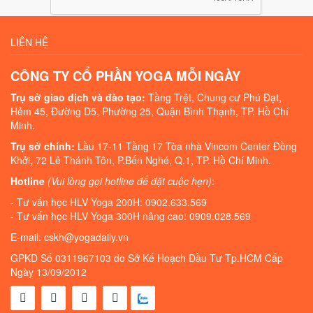
LIÊN HỆ
CÔNG TY CỔ PHẦN YOGA MỖI NGÀY
Trụ sở giao dịch và đào tạo:
Tầng Trệt, Chung cư Phú Đạt,
Hẻm 45, Đường D5, Phường 25, Quận Bình Thạnh, TP. Hồ Chí
Minh.
Trụ sở chính:
Lầu 17-11 Tầng 17 Tòa nhà Vincom Center Đồng
Khởi, 72 Lê Thánh Tôn, P.Bến Nghé, Q.1, TP. Hồ Chí Minh.
Hotline
(Vui lòng gọi hotline để đặt cuộc hẹn)
:
- Tư vấn học HLV Yoga 200H: 0902.633.569
- Tư vấn học HLV Yoga 300H nâng cao: 0909.028.569
E-mail: cskh@yogadaily.vn
GPKD Số 0311967103 do Sở Kế Hoạch Đầu Tư Tp.HCM Cấp
Ngày 13/09/2012