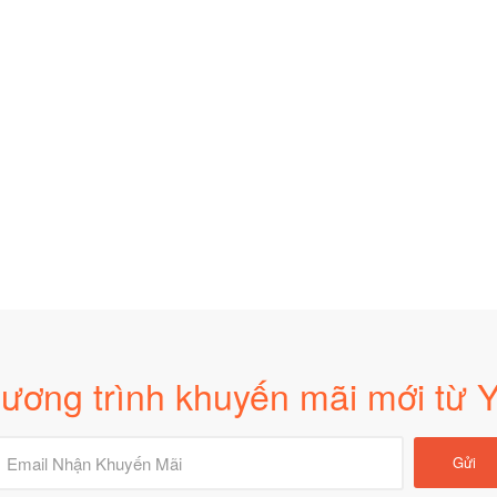
chắc chắn chị sẽ đến Trung
chóng. Cảm ơn Yogadaily.
đổi
ẽ giới thiệu các bạn chị học
Ms Kim Nhi - Giám đốc Viện Spa
Mr H
Yogadaily.
Nano
T
u Hằng - Hà Nội
ương trình khuyến mãi mới từ Y
Gửi