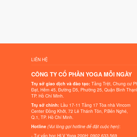
LIÊN HỆ
CÔNG TY CỔ PHẦN YOGA MỖI NGÀY
Trụ sở giao dịch và đào tạo:
Tầng Trệt, Chung cư P
Đạt, Hẻm 45, Đường D5, Phường 25, Quận Bình Thạn
TP. Hồ Chí Minh.
Trụ sở chính:
Lầu 17-11 Tầng 17 Tòa nhà Vincom
Center Đồng Khởi, 72 Lê Thánh Tôn, P.Bến Nghé,
Q.1, TP. Hồ Chí Minh.
Hotline
(Vui lòng gọi hotline để đặt cuộc hẹn)
:
- Tư vấn học HLV Yoga 200H: 0902.633.569