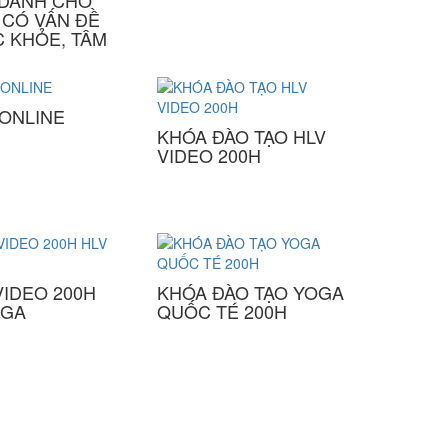
 DÀNH CHO
 CÓ VẤN ĐỀ
C KHỎE, TÂM
 ONLINE
KHÓA ĐÀO TẠO HLV
VIDEO 200H
VIDEO 200H
KHÓA ĐÀO TẠO YOGA
OGA
QUỐC TÉ 200H