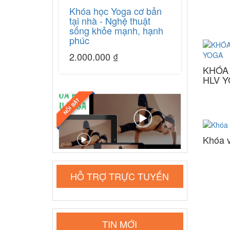
tại nhà - Nghệ thuật
sống khỏe mạnh, hạnh
phúc
2.000.000 ₫
KHÓA 
HLV 
NỔI BẬT
Khóa 
365 ngày
Khóa học Huấn luyện
HỖ TRỢ TRỰC TUYẾN
viên Yoga online 200h
24.000.000 ₫
40.000.000
₫
TIN MỚI