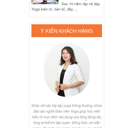
Sau 10 năm tập và dạy
Yoga kiên trì, bền bỉ, đây ...
365 ngày
Ý KIẾN KHÁCH HÀNG
Khóa học Huấn luyện
viên Yoga online 200h
24.000.000 ₫
40.000.000
₫
Yogadaily là một
 dành cho những ai
giữa cuộc sống. Toàn
adaily rất đáng yêu,
t. Cảm ơn khóa học,
p tôi tìm lại chính
Chị đã bắt đầu 
ết những muộn phiền
được thiết kế v
Khác với các lớp tập yoga thông thường, khóa
lại cân bằng và cuộc
cẩn thận. Vô c
đào tạo nghề Giáo viên Yoga giúp học viên
.
Online. Thật có
hiểu rõ mục đích, tác dụng của từng động tác,
Yogadaily. Châu
từng tư thế khi tập luyện. Đồng thời, chỉ dẫn
aphic Designer
Cám ơn nhiều Yo