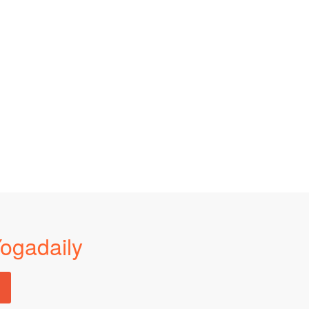
Sunflower Media
 thành động lực trong cuộc sống
ữu Tâm - Giám đốc Công ty
NHH Du lịch Thùy Dương
ogadaily