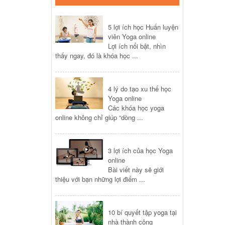
5 lợi ích học Huấn luyện
NỔI BẬT
viên Yoga online
Lợi ích nổi bật, nhìn
thấy ngay, đó là khóa học ...
4 lý do tạo xu thế học
365 ngày
Yoga online
Các khóa học yoga
online không chỉ giúp “dòng ...
Khóa học Yoga cơ bản
tại nhà - Nghệ thuật
sống khỏe mạnh, hạnh
3 lợi ích của học Yoga
phúc
online
2.000.000 ₫
Bài viết này sẽ giới
thiệu với bạn những lợi điểm ...
10 bí quyết tập yoga tại
NỔI BẬT
nhà thành công