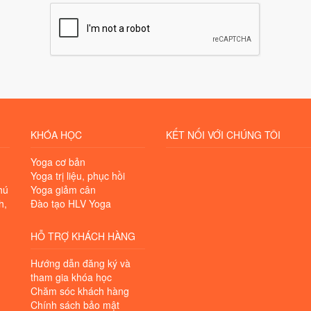
KHÓA HỌC
KẾT NỐI VỚI CHÚNG TÔI
Yoga cơ bản
Yoga trị liệu, phục hồi
hú
Yoga giảm cân
h,
Đào tạo HLV Yoga
HỖ TRỢ KHÁCH HÀNG
Hướng dẫn đăng ký và
tham gia khóa học
Chăm sóc khách hàng
Chính sách bảo mật