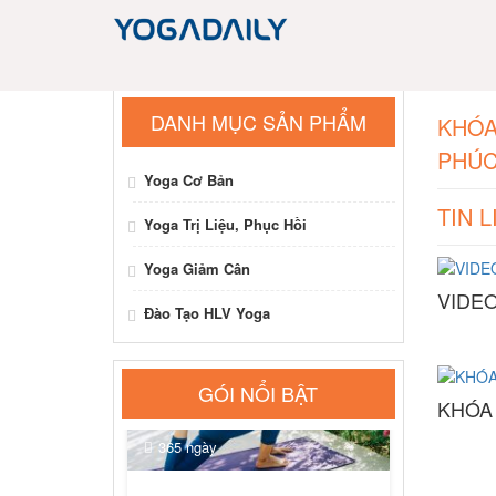
DANH MỤC SẢN PHẨM
KHÓA
PHÚ
Yoga Cơ Bản
TIN 
Yoga Trị Liệu, Phục Hồi
Yoga Giảm Cân
NỔI BẬT
VIDE
Đào Tạo HLV Yoga
GÓI NỔI BẬT
KHÓA
365 ngày
Khóa học Yoga cơ bản