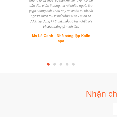
những lỗi kỹ thuật cơ bản khi tập luyện có thể
 Media
nếu ở Sài Gòn 
dẫn đến chấn thương mà rất nhiều người tập
tâm học. Chị s
yoga không biết. Điều này đã khiến tôi rất bất
ngờ và thích thú vì biết rằng từ nay mình sẽ
được tập đúng kỹ thuật, hiểu rõ bản chất, giá
Ms Th
trị của những gì mình tập.
Ms Lê Oanh - Nhà sáng lập Kalin
spa
Nhận ch