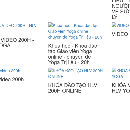
LIỆU –
NGƯỜI
VỀ SỨ
LÝ
VIDEO
VIDEO 200H -
YOGA
Khóa học - Khóa đào
tạo Giáo viên Yoga
online - chuyên đề
Yoga Trị liệu - 20h
video 200h
KHÓA ĐÀO TẠO HLV
KHÓA 
200H ONLINE
HLV Y