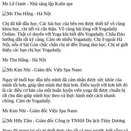
Ms Lê Oanh - Nhà sáng lập Kalin spa
Chị đã bắt đầu học. Các bài học của bên em được thiết kế vô cùng
khoa học, chi tiết và cẩn thận. Vô cùng hài lòng với Yogadaily
Online. Thật có duyên với Yoga khi biết đến Yogadaily. Châu Đảo
hướng dẫn rất kỹ càng. Cám ơn nhiều Yogadaily. Chị ở ngoài Hà
Nội, nếu ở Sài Gòn chắc chắn chị sẽ đến Trung tâm học. Chị sẽ giới
thiệu các bạn chị học Yogadaily.
Ms Thu Hằng - Hà Nội
Ngay từ buổi học đầu tiên mình đã cảm nhận được sức khỏe của
mình tốt hơn, giúp tâm mình thư thái hơn. Điều tuyệt vời hơn hết đó
là các điều cơ bản của một huấn luyện viên yoga đã được chuẩn bị
rất chu đáo giúp mình học theo và thực hành một cách nhanh
chóng. Cảm ơn Yogadaily.
Ms Kim Nhi - Giám đốc Viện Spa Nano
Yoga đã mang lại gía trị thiết thực cho tất cả mọi người, biết sống và