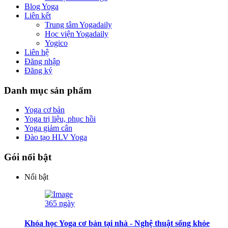
Blog Yoga
Liên kết
Trung tâm Yogadaily
Học viện Yogadaily
Yogico
Liên hệ
Đăng nhập
Đăng ký
Danh mục sản phẩm
Yoga cơ bản
Yoga trị liệu, phục hồi
Yoga giảm cân
Đào tạo HLV Yoga
Gói nổi bật
Nổi bật
365 ngày
Khóa học Yoga cơ bản tại nhà - Nghệ thuật sống khỏe