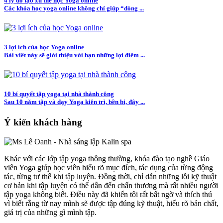
4 lý do tạo xu thế học Yoga online
Các khóa học yoga online không chỉ giúp “dòng ...
3 lợi ích của học Yoga online
Bài viết này sẽ giới thiệu với bạn những lợi điểm ...
10 bí quyết tập yoga tại nhà thành công
Sau 10 năm tập và dạy Yoga kiên trì, bền bỉ, đây ...
Ý kiến khách hàng
Khác với các lớp tập yoga thông thường, khóa đào tạo nghề Giáo
viên Yoga giúp học viên hiểu rõ mục đích, tác dụng của từng động
tác, từng tư thế khi tập luyện. Đồng thời, chỉ dẫn những lỗi kỹ thuật
cơ bản khi tập luyện có thể dẫn đến chấn thương mà rất nhiều người
tập yoga không biết. Điều này đã khiến tôi rất bất ngờ và thích thú
vì biết rằng từ nay mình sẽ được tập đúng kỹ thuật, hiểu rõ bản chất,
giá trị của những gì mình tập.