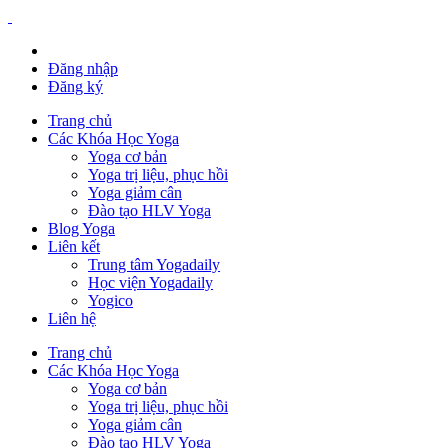
Đăng nhập
Đăng ký
Trang chủ
Các Khóa Học Yoga
Yoga cơ bản
Yoga trị liệu, phục hồi
Yoga giảm cân
Đào tạo HLV Yoga
Blog Yoga
Liên kết
Trung tâm Yogadaily
Học viện Yogadaily
Yogico
Liên hệ
Trang chủ
Các Khóa Học Yoga
Yoga cơ bản
Yoga trị liệu, phục hồi
Yoga giảm cân
Đào tạo HLV Yoga