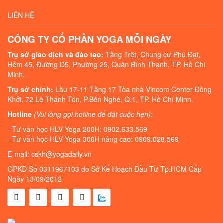
LIÊN HỆ
CÔNG TY CỔ PHẦN YOGA MỖI NGÀY
Trụ sở giao dịch và đào tạo:
Tầng Trệt, Chung cư Phú Đạt,
Hẻm 45, Đường D5, Phường 25, Quận Bình Thạnh, TP. Hồ Chí
Minh.
Trụ sở chính:
Lầu 17-11 Tầng 17 Tòa nhà Vincom Center Đồng
Khởi, 72 Lê Thánh Tôn, P.Bến Nghé, Q.1, TP. Hồ Chí Minh.
Hotline
(Vui lòng gọi hotline để đặt cuộc hẹn)
:
- Tư vấn học HLV Yoga 200H: 0902.633.569
- Tư vấn học HLV Yoga 300H nâng cao: 0909.028.569
E-mail: cskh@yogadaily.vn
GPKD Số 0311967103 do Sở Kế Hoạch Đầu Tư Tp.HCM Cấp
Ngày 13/09/2012