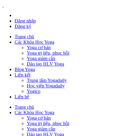
Đăng nhập
Đăng ký
Trang chủ
Các Khóa Học Yoga
Yoga cơ bản
Yoga trị liệu, phục hồi
Yoga giảm cân
Đào tạo HLV Yoga
Blog Yoga
Liên kết
Trung tâm Yogadaily
Học viện Yogadaily
Yogico
Liên hệ
Trang chủ
Các Khóa Học Yoga
Yoga cơ bản
Yoga trị liệu, phục hồi
Yoga giảm cân
Đào tạo HLV Yoga