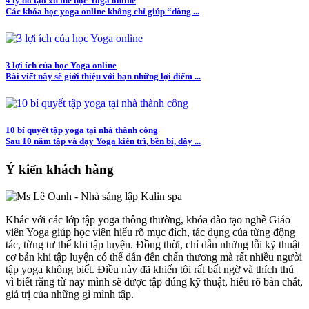
4 lý do tạo xu thế học Yoga online
Các khóa học yoga online không chỉ giúp “dòng ...
3 lợi ích của học Yoga online
Bài viết này sẽ giới thiệu với bạn những lợi điểm ...
10 bí quyết tập yoga tại nhà thành công
Sau 10 năm tập và dạy Yoga kiên trì, bền bỉ, đây ...
Ý kiến khách hàng
Khác với các lớp tập yoga thông thường, khóa đào tạo nghề Giáo
viên Yoga giúp học viên hiểu rõ mục đích, tác dụng của từng động
tác, từng tư thế khi tập luyện. Đồng thời, chỉ dẫn những lỗi kỹ thuật
cơ bản khi tập luyện có thể dẫn đến chấn thương mà rất nhiều người
tập yoga không biết. Điều này đã khiến tôi rất bất ngờ và thích thú
vì biết rằng từ nay mình sẽ được tập đúng kỹ thuật, hiểu rõ bản chất,
giá trị của những gì mình tập.