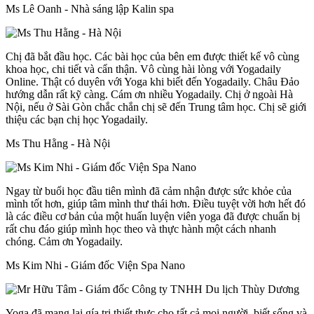
Ms Lê Oanh - Nhà sáng lập Kalin spa
Chị đã bắt đầu học. Các bài học của bên em được thiết kế vô cùng
khoa học, chi tiết và cẩn thận. Vô cùng hài lòng với Yogadaily
Online. Thật có duyên với Yoga khi biết đến Yogadaily. Châu Đảo
hướng dẫn rất kỹ càng. Cám ơn nhiều Yogadaily. Chị ở ngoài Hà
Nội, nếu ở Sài Gòn chắc chắn chị sẽ đến Trung tâm học. Chị sẽ giới
thiệu các bạn chị học Yogadaily.
Ms Thu Hằng - Hà Nội
Ngay từ buổi học đầu tiên mình đã cảm nhận được sức khỏe của
mình tốt hơn, giúp tâm mình thư thái hơn. Điều tuyệt vời hơn hết đó
là các điều cơ bản của một huấn luyện viên yoga đã được chuẩn bị
rất chu đáo giúp mình học theo và thực hành một cách nhanh
chóng. Cảm ơn Yogadaily.
Ms Kim Nhi - Giám đốc Viện Spa Nano
Yoga đã mang lại gía trị thiết thực cho tất cả mọi người, biết sống và