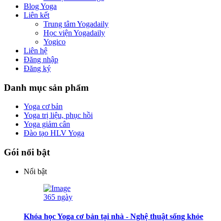
Blog Yoga
Liên kết
Trung tâm Yogadaily
Học viện Yogadaily
Yogico
Liên hệ
Đăng nhập
Đăng ký
Danh mục sản phẩm
Yoga cơ bản
Yoga trị liệu, phục hồi
Yoga giảm cân
Đào tạo HLV Yoga
Gói nổi bật
Nổi bật
365 ngày
Khóa học Yoga cơ bản tại nhà - Nghệ thuật sống khỏe