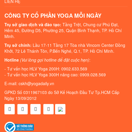
LIÊN HỆ
CÔNG TY CỔ PHẦN YOGA MỖI NGÀY
Trụ sở giao dịch và đào tạo:
Tầng Trệt, Chung cư Phú Đạt,
Hẻm 45, Đường D5, Phường 25, Quận Bình Thạnh, TP. Hồ Chí
Minh.
Trụ sở chính:
Lầu 17-11 Tầng 17 Tòa nhà Vincom Center Đồng
Khởi, 72 Lê Thánh Tôn, P.Bến Nghé, Q.1, TP. Hồ Chí Minh.
Hotline
(Vui lòng gọi hotline để đặt cuộc hẹn)
:
- Tư vấn học HLV Yoga 200H: 0902.633.569
- Tư vấn học HLV Yoga 300H nâng cao: 0909.028.569
E-mail: cskh@yogadaily.vn
GPKD Số 0311967103 do Sở Kế Hoạch Đầu Tư Tp.HCM Cấp
Ngày 13/09/2012