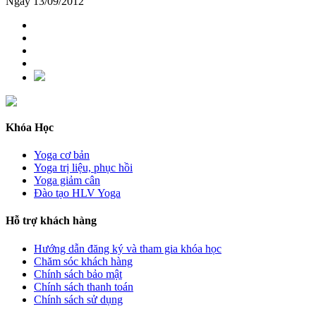
Ngày 13/09/2012
Khóa Học
Yoga cơ bản
Yoga trị liệu, phục hồi
Yoga giảm cân
Đào tạo HLV Yoga
Hỗ trợ khách hàng
Hướng dẫn đăng ký và tham gia khóa học
Chăm sóc khách hàng
Chính sách bảo mật
Chính sách thanh toán
Chính sách sử dụng