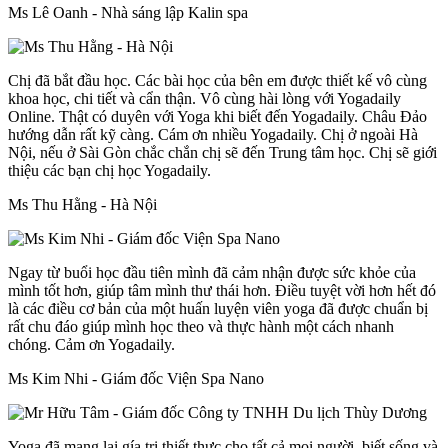
Ms Lê Oanh - Nhà sáng lập Kalin spa
Chị đã bắt đầu học. Các bài học của bên em được thiết kế vô cùng
khoa học, chi tiết và cẩn thận. Vô cùng hài lòng với Yogadaily
Online. Thật có duyên với Yoga khi biết đến Yogadaily. Châu Đảo
hướng dẫn rất kỹ càng. Cám ơn nhiều Yogadaily. Chị ở ngoài Hà
Nội, nếu ở Sài Gòn chắc chắn chị sẽ đến Trung tâm học. Chị sẽ giới
thiệu các bạn chị học Yogadaily.
Ms Thu Hằng - Hà Nội
Ngay từ buổi học đầu tiên mình đã cảm nhận được sức khỏe của
mình tốt hơn, giúp tâm mình thư thái hơn. Điều tuyệt vời hơn hết đó
là các điều cơ bản của một huấn luyện viên yoga đã được chuẩn bị
rất chu đáo giúp mình học theo và thực hành một cách nhanh
chóng. Cảm ơn Yogadaily.
Ms Kim Nhi - Giám đốc Viện Spa Nano
Yoga đã mang lại gía trị thiết thực cho tất cả mọi người, biết sống và