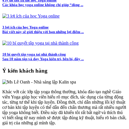
4 lý do tạo xu thế học Yoga online
Các khóa học yoga online không chỉ giúp “dòng ...
3 lợi ích của học Yoga online
Bài viết này sẽ giới thiệu với bạn những lợi điểm ...
10 bí quyết tập yoga tại nhà thành công
Sau 10 năm tập và dạy Yoga kiên trì, bền bỉ, đây ...
Ý kiến khách hàng
Khác với các lớp tập yoga thông thường, khóa đào tạo nghề Giáo
viên Yoga giúp học viên hiểu rõ mục đích, tác dụng của từng động
tác, từng tư thế khi tập luyện. Đồng thời, chỉ dẫn những lỗi kỹ thuật
cơ bản khi tập luyện có thể dẫn đến chấn thương mà rất nhiều người
tập yoga không biết. Điều này đã khiến tôi rất bất ngờ và thích thú
vì biết rằng từ nay mình sẽ được tập đúng kỹ thuật, hiểu rõ bản chất,
giá trị của những gì mình tập.