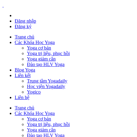
Đăng nhập
Đăng ký
Trang chủ
Các Khóa Học Yoga
Yoga cơ bản
Yoga trị liệu, phục hồi
Yoga giảm cân
Đào tạo HLV Yoga
Blog Yoga
Liên kết
Trung tâm Yogadaily
Học viện Yogadaily
Yogico
Liên hệ
Trang chủ
Các Khóa Học Yoga
Yoga cơ bản
Yoga trị liệu, phục hồi
Yoga giảm cân
Đào tạo HLV Yoga