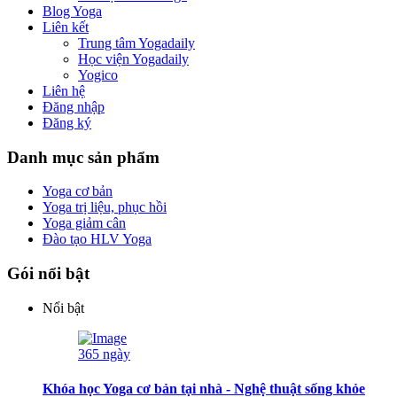
Blog Yoga
Liên kết
Trung tâm Yogadaily
Học viện Yogadaily
Yogico
Liên hệ
Đăng nhập
Đăng ký
Danh mục sản phẩm
Yoga cơ bản
Yoga trị liệu, phục hồi
Yoga giảm cân
Đào tạo HLV Yoga
Gói nổi bật
Nổi bật
365 ngày
Khóa học Yoga cơ bản tại nhà - Nghệ thuật sống khỏe