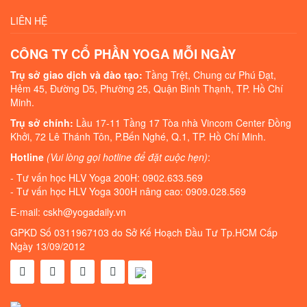
LIÊN HỆ
CÔNG TY CỔ PHẦN YOGA MỖI NGÀY
Trụ sở giao dịch và đào tạo:
Tầng Trệt, Chung cư Phú Đạt,
Hẻm 45, Đường D5, Phường 25, Quận Bình Thạnh, TP. Hồ Chí
Minh.
Trụ sở chính:
Lầu 17-11 Tầng 17 Tòa nhà Vincom Center Đồng
Khởi, 72 Lê Thánh Tôn, P.Bến Nghé, Q.1, TP. Hồ Chí Minh.
Hotline
(Vui lòng gọi hotline để đặt cuộc hẹn)
:
- Tư vấn học HLV Yoga 200H: 0902.633.569
- Tư vấn học HLV Yoga 300H nâng cao: 0909.028.569
E-mail: cskh@yogadaily.vn
GPKD Số 0311967103 do Sở Kế Hoạch Đầu Tư Tp.HCM Cấp
Ngày 13/09/2012