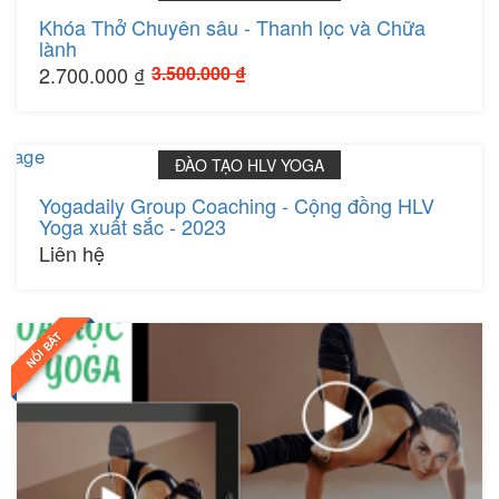
Khóa Thở Chuyên sâu - Thanh lọc và Chữa
lành
2.700.000 ₫
3.500.000 ₫
365 ngày
ĐÀO TẠO HLV YOGA
Yogadaily Group Coaching - Cộng đồng HLV
Yoga xuất sắc - 2023
Liên hệ
NỔI BẬT