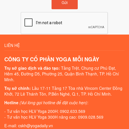
Gửi
LIÊN HỆ
CÔNG TY CỔ PHẦN YOGA MỖI NGÀY
Trụ sở giao dịch và đào tạo:
Tầng Trệt, Chung cư Phú Đạt,
Hẻm 45, Đường D5, Phường 25, Quận Bình Thạnh, TP. Hồ Chí
Minh.
Trụ sở chính:
Lầu 17-11 Tầng 17 Tòa nhà Vincom Center Đồng
Khởi, 72 Lê Thánh Tôn, P.Bến Nghé, Q.1, TP. Hồ Chí Minh.
Hotline
(Vui lòng gọi hotline để đặt cuộc hẹn)
:
- Tư vấn học HLV Yoga 200H: 0902.633.569
- Tư vấn học HLV Yoga 300H nâng cao: 0909.028.569
E-mail: cskh@yogadaily.vn